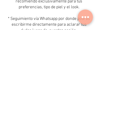
recomiendo exclusivamente para tus
preferencias, tipo de piel y el look.
* Seguimiento vía Whatsapp por donde podrás
escribirme directamente para aclarar tus
dudas luego de nuestra sesión.
Datos de contacto
+18099638085
michelleflaz@gmail.com
Plaza Cristal, Avenida Lope de Vega 29 Santo
Domingo, Santo Domingo, República
Dominicana