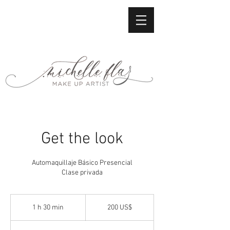
Get the look
Automaquillaje Básico Presencial
Clase privada
200
dólares
1 h 30 min
1
200 US$
estadounidenses
3