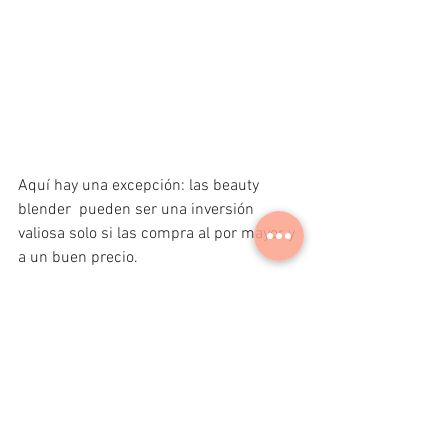
Aquí hay una excepción: las beauty 
blender  pueden ser una inversión 
valiosa solo si las compra al por mayor y 
a un buen precio.
Estas esponjas vienen con sus propias 
normas de higiene y seguridad. Este es 
especialmente el caso si los usa en 
clientes. Las esponjas deben tener un 
uso único, por lo que solo podrá usarlas 
en un cliente a la vez, y eso es todo.