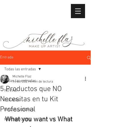
Entrada
Todas las entradas
Michelle Flaz
Todas las entradas
14 oct 2021
4 min de lectura
5 Productos que NO
NOVIAS
Necesitas en tu Kit
CLIENTAS
Profesional
MAQUILLADORES
What you want vs What 
MUA NEGOCIOS